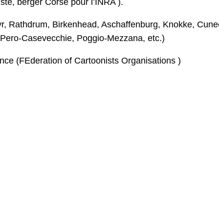
te, berger Corse pour l’INRA ).
yr, Rathdrum, Birkenhead, Aschaffenburg, Knokke, Cune
, Pero-Casevecchie, Poggio-Mezzana, etc.)
nce (FEderation of Cartoonists Organisations )