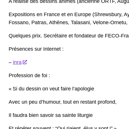
A réalisé des dessins animés (ancienne ORTF, Augus
Expositions en France et en Europe (Shrewsbury, A
Fossano, Patras, Athènes, Talasani, Velone-Ornetu
Quelques prix. Secrétaire et fondateur de FECO-Fra
Présences sur Internet :
–
inra
Profession de foi :
« Si du dessin on veut faire l’apologie
Avec un peu d’humour, tout en restant profond,
Il faudra bien savoir sa sainte liturgie
Et répéter souvent : “Qui riaient, élus y sont !” »