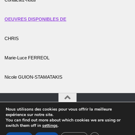
OEUVRES DISPONIBLES DE
CHRIS
Marie-Luce FERREOL
Nicole GUION-STAMATAKIS
Nous utilisons des cookies pour vous offrir la meilleure
Association Promotion de l'Art et des Artistes © 2026. Tous
expérience sur notre site.
droits réservés.
You can find out more about which cookies we are using or
switch them off in
settings
.