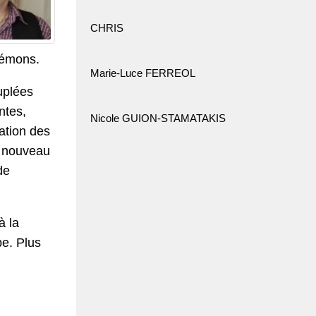
CHRIS
 démons.
Marie-Luce FERREOL
uplées
ntes,
Nicole GUION-STAMATAKIS
tation des
un nouveau
de
à la
pe. Plus