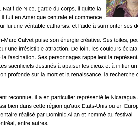
tif de Nice, garde du corps, il quitte la
 Il fuit en Amérique centrale et commence
r lui une véritable catharsis, et l’aide à surmonter ses
-Marc Calvet puise son énergie créative. Ses toiles, pe
r une irrésistible attraction. De loin, les couleurs éclata
e la fascination. Ses personnages rappellent la représen
es sacrificiels destinés à apaiser les dieux et à initier 
exion profonde sur la mort et la renaissance, la recherche 
t reconnue. Il a en particulier représenté le Nicaragua 
si bien dans cette région qu’aux Etats-Unis ou en Euro
mentaire réalisé par Dominic Allan et nommé au festival
ntréal, entre autres.