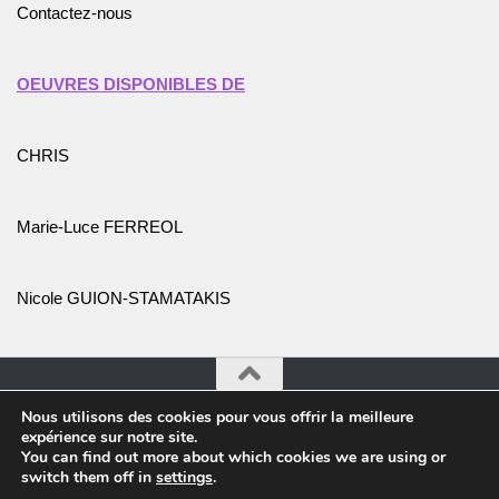
Contactez-nous
OEUVRES DISPONIBLES DE
CHRIS
Marie-Luce FERREOL
Nicole GUION-STAMATAKIS
Nous utilisons des cookies pour vous offrir la meilleure
Association Promotion de l'Art et des Artistes © 2026. Tous
expérience sur notre site.
droits réservés.
You can find out more about which cookies we are using or
switch them off in
settings
.