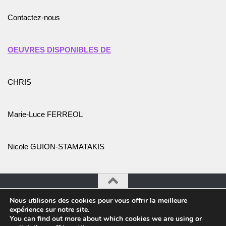
Contactez-nous
OEUVRES DISPONIBLES DE
CHRIS
Marie-Luce FERREOL
Nicole GUION-STAMATAKIS
Nous utilisons des cookies pour vous offrir la meilleure
Association Promotion de l'Art et des Artistes © 2026. Tous
expérience sur notre site.
droits réservés.
You can find out more about which cookies we are using or