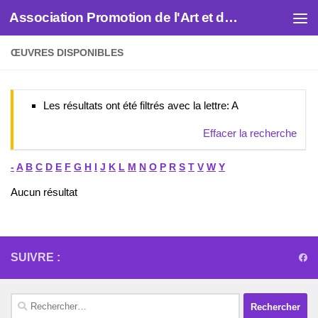
Association Promotion de l'Art et des Artistes
Skip to content
ŒUVRES DISPONIBLES
Les résultats ont été filtrés avec la lettre: A
Effacer la recherche
-
A
B
C
D
E
F
G
H
I
J
K
L
M
N
O
P
R
S
T
V
W
Y
Aucun résultat
SUIVRE :
Rechercher :