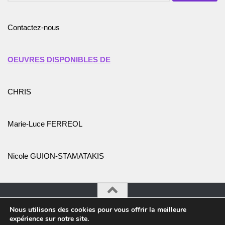
Contactez-nous
OEUVRES DISPONIBLES DE
CHRIS
Marie-Luce FERREOL
Nicole GUION-STAMATAKIS
Nous utilisons des cookies pour vous offrir la meilleure
Association Promotion de l'Art et des Artistes © 2026. Tous
expérience sur notre site.
droits réservés.