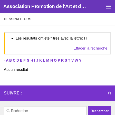
Association Promotion de l'Art et des Artistes
Skip to content
DESSINATEURS
Les résultats ont été filtrés avec la lettre: H
Effacer la recherche
-
A
B
C
D
E
F
G
H
I
J
K
L
M
N
O
P
R
S
T
V
W
Y
Aucun résultat
SUIVRE :
Rechercher :