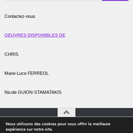
Contactez-nous
OEUVRES DISPONIBLES DE
CHRIS
Marie-Luce FERREOL
Nicole GUION-STAMATAKIS
Nous utilisons des cookies pour vous offrir la meilleure
Association Promotion de l'Art et des Artistes © 2026. Tous
expérience sur notre site.
droits réservés.