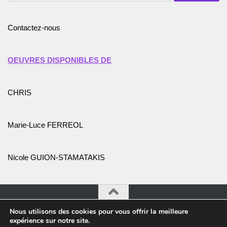
Contactez-nous
OEUVRES DISPONIBLES DE
CHRIS
Marie-Luce FERREOL
Nicole GUION-STAMATAKIS
Nous utilisons des cookies pour vous offrir la meilleure
Association Promotion de l'Art et des Artistes © 2026. Tous
expérience sur notre site.
droits réservés.