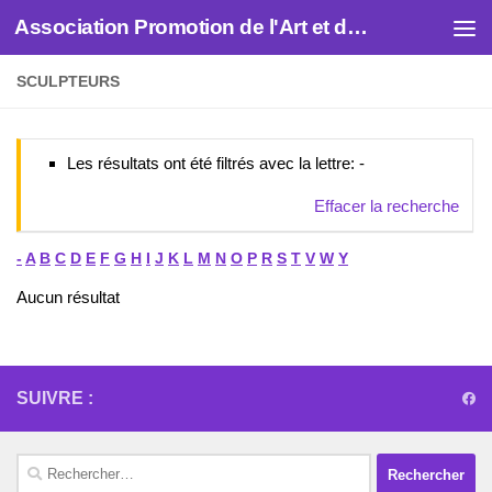
Association Promotion de l'Art et des Artistes
Skip to content
SCULPTEURS
Les résultats ont été filtrés avec la lettre: -
Effacer la recherche
-
A
B
C
D
E
F
G
H
I
J
K
L
M
N
O
P
R
S
T
V
W
Y
Aucun résultat
SUIVRE :
Rechercher :