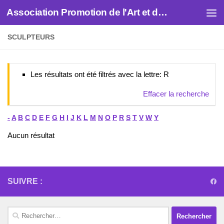
Association Promotion de l'Art et des Artistes
Skip to content
SCULPTEURS
Les résultats ont été filtrés avec la lettre: R
Effacer la recherche
-
A
B
C
D
E
F
G
H
I
J
K
L
M
N
O
P
R
S
T
V
W
Y
Aucun résultat
SUIVRE :
Rechercher :