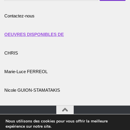
Contactez-nous
OEUVRES DISPONIBLES DE
CHRIS
Marie-Luce FERREOL
Nicole GUION-STAMATAKIS
Nous utilisons des cookies pour vous offrir la meilleure
Association Promotion de l'Art et des Artistes © 2026. Tous
expérience sur notre site.
droits réservés.