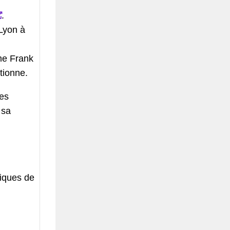
.
 Lyon à
ame Frank
tionne.
ées
 sa
tiques de