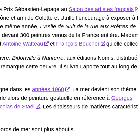
 le Prix Sébastien-Lepage au
Salon des artistes français
ône et ami de Colette et Utrillo l’encourage à exposer à
ette même année,
L’Asile de Nuit de la rue aux Prêtres de
nce devant 300 peintres venus de la France entière. Mad
d’
Antoine Watteau
et
François Boucher
qu’elle collec
uvre,
Bidonville à Nanterre
, aux éditions Nomis, distribu
, remarque cette oeuvre. Il suivra Laporte tout au long de
agne dans les
années 1960
. La mer devient son thème
rle alors de peinture gestuelle en référence à
Georges
colas de Staël
. Les épaisseurs de matières caractéris
ords de mer sont plus aboutis.