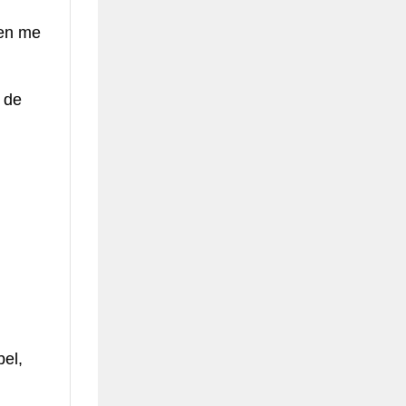
 en me
 de
bel,