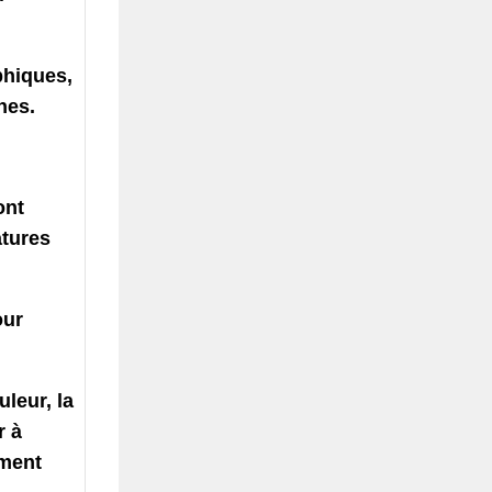
phiques,
nes.
ont
atures
our
uleur, la
r à
gment