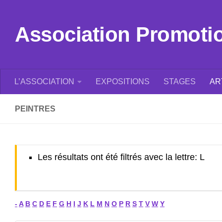
Skip to content
Association Promotion
L’ASSOCIATION
EXPOSITIONS
STAGES
AR
PEINTRES
Les résultats ont été filtrés avec la lettre: L
-
A
B
C
D
E
F
G
H
I
J
K
L
M
N
O
P
R
S
T
V
W
Y