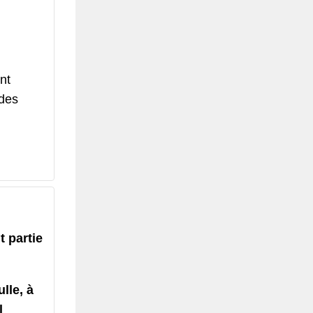
nt
 des
t partie
lle, à
l