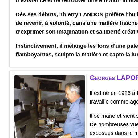
d’existence et de retrouver une émotion lointa
Dès ses débuts, Thierry LANDON préfère l’huil
de revenir, à volonté, dans une matière fraîche
d’exprimer son imagination et sa liberté créati
Instinctivement, il mélange les tons d’une pal
flamboyantes, sculpte la matière et capte la lu
Georges
LAPO
Il est né en 1926 à
travaille comme ag
Il se marie et vien
De nombreuses vues 
exposées dans le m