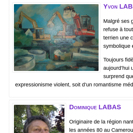
Yvon
LA
Malgré ses g
refuse à tout
terrien une 
symbolique e
Toujours fid
aujourd’hui u
surprend que
expressionisme violent, soit d’un romantisme médit
Dominique
LABAS
Originaire de la région nan
les années 80 au Camerou