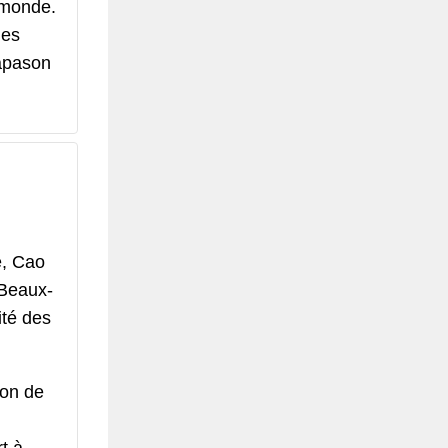
u monde.
les
iapason
e, Cao
 Beaux-
ité des
ion de