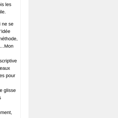
is les
le.
i ne se
l’idée
méthode,
rd……Mon
scriptive
veaux
ues pour
se glisse
s
ement,