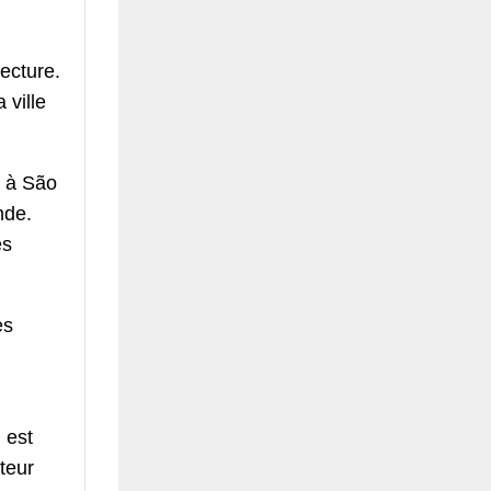
tecture.
 ville
e à São
nde.
es
es
 est
teur