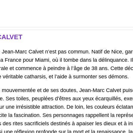
CALVET
 Jean-Marc Calvet n’est pas commun. Natif de Nice, ga
e la France pour Miami, où il tombe dans la délinquance. Il
ale et commence à peindre à l’âge de 38 ans. Cette dé
e véritable catharsis, et l’aide à surmonter ses démons.
e mouvementée et de ses doutes, Jean-Marc Calvet puis
e. Ses toiles, peuplées d’êtres aux yeux écarquillés, exe
ur une irrésistible attraction. De loin, les couleurs éclata
cite la fascination. Ses personnages rappellent la représ
es rites sacrificiels destinés à apaiser les dieux et à ini
si une réflexion profonde sur la mort et la renaissance, la