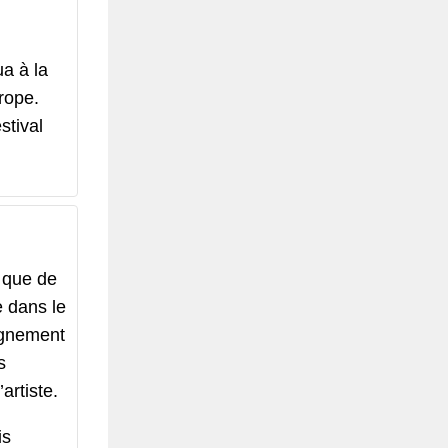
ua à la
rope.
stival
i que de
e dans le
ignement
s
artiste.
is