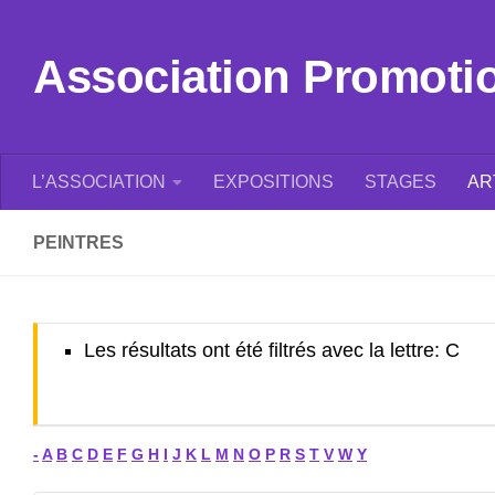
Skip to content
Association Promotion
L’ASSOCIATION
EXPOSITIONS
STAGES
AR
PEINTRES
Les résultats ont été filtrés avec la lettre: C
-
A
B
C
D
E
F
G
H
I
J
K
L
M
N
O
P
R
S
T
V
W
Y