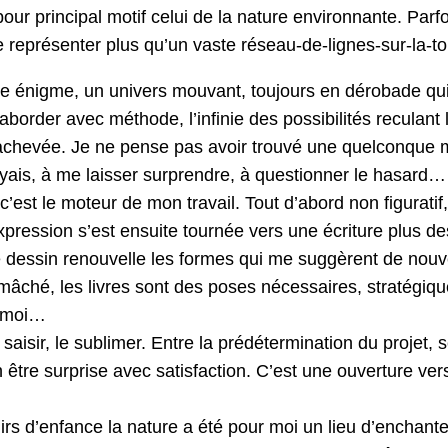
our principal motif celui de la nature environnante. Parfo
e représenter plus qu’un vaste réseau-de-lignes-sur-la-toi
e énigme, un univers mouvant, toujours en dérobade qu
aborder avec méthode, l’infinie des possibilités reculant 
chevée. Je ne pense pas avoir trouvé une quelconque 
e voyais, à me laisser surprendre, à questionner le hasa
 c’est le moteur de mon travail. Tout d’abord non figuratif,
pression s’est ensuite tournée vers une écriture plus de
 Le dessin renouvelle les formes qui me suggèrent de nou
 mâché, les livres sont des poses nécessaires, stratégiq
r-moi…
 saisir, le sublimer. Entre la prédétermination du projet, 
 être surprise avec satisfaction. C’est une ouverture ver
rs d’enfance la nature a été pour moi un lieu d’enchant