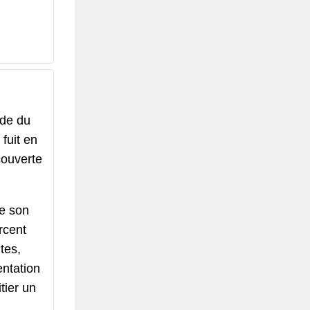
rde du
 fuit en
couverte
e son
rcent
ntes,
entation
tier un