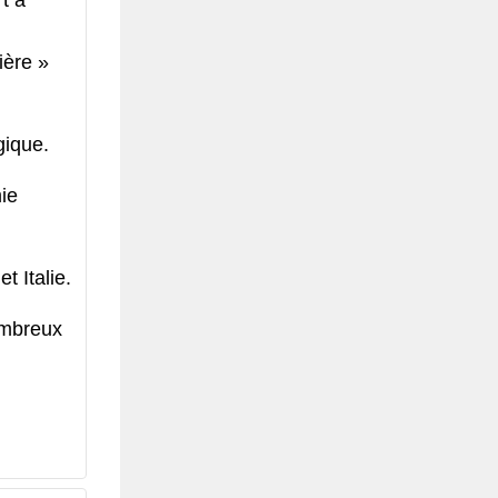
t à
ière »
gique.
mie
 Italie.
ombreux