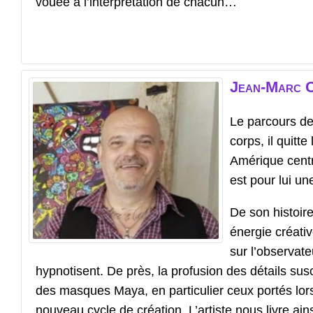
vouée à l’interprétation de chacun…
Jean-Marc
Le parcours de
corps, il quitt
Amérique centr
est pour lui un
De son histoir
énergie créativ
sur l’observate
hypnotisent. De près, la profusion des détails sus
des masques Maya, en particulier ceux portés lors d
nouveau cycle de création. L’artiste nous livre ain